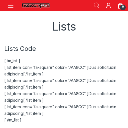
Skip to navigation
Skip to content
0
Lists
Lists Code
[ tm_list ]
[ list_item icon=”fa-square” color=”7AA8CC” ]Duis sollicitudin
adipiscing[ /list_item ]
[ list_item icon=”fa-square” color=”7AA8CC” ]Duis sollicitudin
adipiscing[ /list_item ]
[ list_item icon=”fa-square” color=”7AA8CC” ]Duis sollicitudin
adipiscing[ /list_item ]
[ list_item icon=”fa-square” color=”7AA8CC” ]Duis sollicitudin
adipiscing[ /list_item ]
[ /tm_list ]